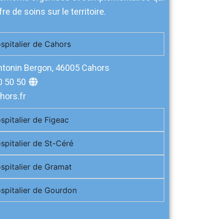
fre de soins sur le territoire.
spitalier de Cahors
ntonin Bergon, 46005 Cahors
0 50 50
ors.fr
spitalier de Figeac
spitalier de St-Céré
spitalier de Gramat
spitalier de Gourdon