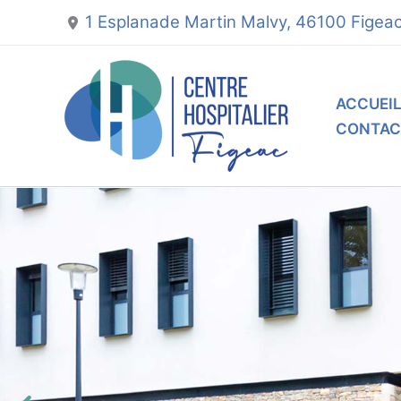
Aller
1 Esplanade Martin Malvy, 46100 Figea
au
contenu
ACCUEI
CONTAC