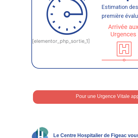
Estimation des
première évalua
[elementor_php_sortie_1]
Pour une Urgence Vitale app
Le Centre Hospitalier de Figeac​ vo